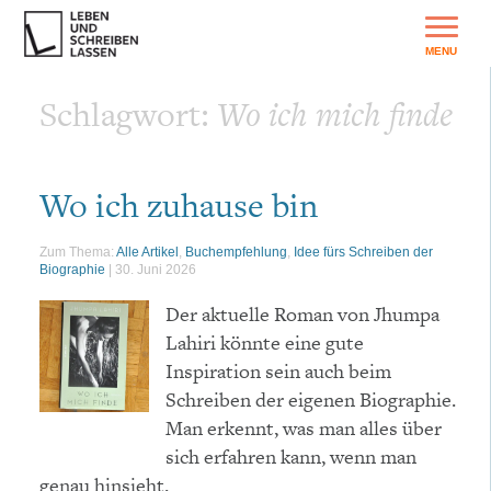
Schlagwort:
Wo ich mich finde
Wo ich zuhause bin
Zum Thema:
Alle Artikel
,
Buchempfehlung
,
Idee fürs Schreiben der
Biographie
|
30. Juni 2026
Der aktuelle Roman von Jhumpa
Lahiri könnte eine gute
Inspiration sein auch beim
Schreiben der eigenen Biographie.
Man erkennt, was man alles über
sich erfahren kann, wenn man
genau hinsieht.