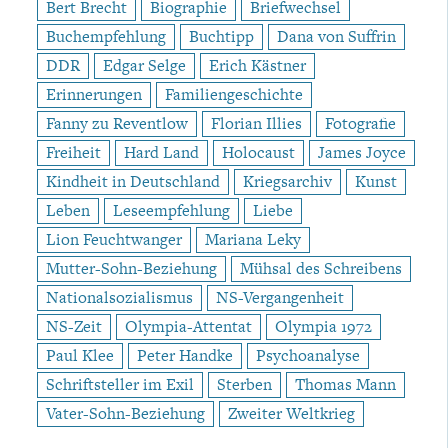
Bert Brecht
Biographie
Briefwechsel
Buchempfehlung
Buchtipp
Dana von Suffrin
DDR
Edgar Selge
Erich Kästner
Erinnerungen
Familiengeschichte
Fanny zu Reventlow
Florian Illies
Fotografie
Freiheit
Hard Land
Holocaust
James Joyce
Kindheit in Deutschland
Kriegsarchiv
Kunst
Leben
Leseempfehlung
Liebe
Lion Feuchtwanger
Mariana Leky
Mutter-Sohn-Beziehung
Mühsal des Schreibens
Nationalsozialismus
NS-Vergangenheit
NS-Zeit
Olympia-Attentat
Olympia 1972
Paul Klee
Peter Handke
Psychoanalyse
Schriftsteller im Exil
Sterben
Thomas Mann
Vater-Sohn-Beziehung
Zweiter Weltkrieg