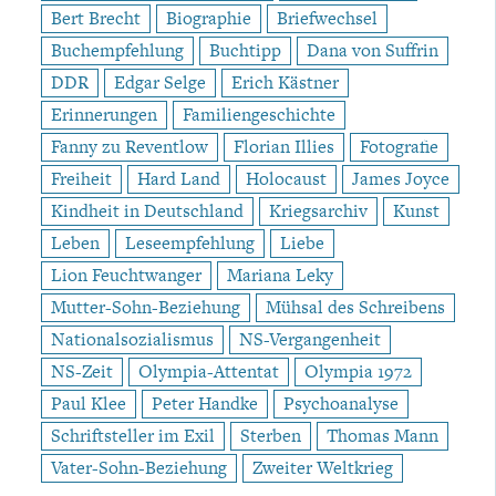
Bert Brecht
Biographie
Briefwechsel
Buchempfehlung
Buchtipp
Dana von Suffrin
DDR
Edgar Selge
Erich Kästner
Erinnerungen
Familiengeschichte
Fanny zu Reventlow
Florian Illies
Fotografie
Freiheit
Hard Land
Holocaust
James Joyce
Kindheit in Deutschland
Kriegsarchiv
Kunst
Leben
Leseempfehlung
Liebe
Lion Feuchtwanger
Mariana Leky
Mutter-Sohn-Beziehung
Mühsal des Schreibens
Nationalsozialismus
NS-Vergangenheit
NS-Zeit
Olympia-Attentat
Olympia 1972
Paul Klee
Peter Handke
Psychoanalyse
Schriftsteller im Exil
Sterben
Thomas Mann
Vater-Sohn-Beziehung
Zweiter Weltkrieg