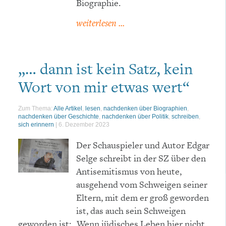
Biographie.
weiterlesen ...
„… dann ist kein Satz, kein
Wort von mir etwas wert“
Zum Thema:
Alle Artikel
,
lesen
,
nachdenken über Biographien
,
nachdenken über Geschichte
,
nachdenken über Politik
,
schreiben
,
sich erinnern
|
6. Dezember 2023
Der Schauspieler und Autor Edgar
Selge schreibt in der SZ über den
Antisemitismus von heute,
ausgehend vom Schweigen seiner
Eltern, mit dem er groß geworden
ist, das auch sein Schweigen
geworden ist: „Wenn jüdisches Leben hier nicht